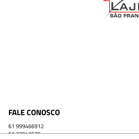
FALE CONOSCO
61 999466912
61 33942535