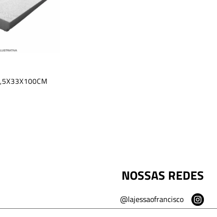
7,5X33X100CM
NOSSAS REDES
@lajessaofrancisco
Lajes São Francisco