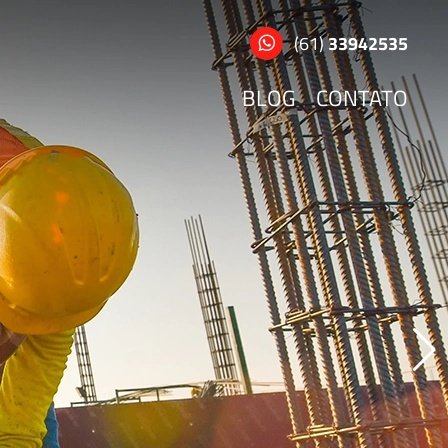
(61)
33942535
BLOG
CONTATO