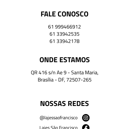
FALE CONOSCO
61 999466912
61 33942535
61 33942178
ONDE ESTAMOS
QR 416 s/n Ae 9 - Santa Maria,
Brasília - DF, 72507-265
NOSSAS REDES
@lajessaofrancisco
Lajes São Francisco