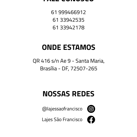
61 999466912
61 33942535
61 33942178
ONDE ESTAMOS
QR 416 s/n Ae 9 - Santa Maria,
Brasília - DF, 72507-265
NOSSAS REDES
@lajessaofrancisco
Lajes São Francisco