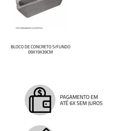
CAPA DE MURO RETA 19X80X3CM
C
PAGAMENTO EM
ATÉ 6X SEM JUROS